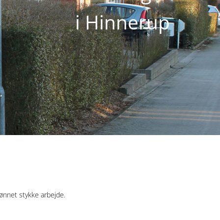
i Hinnerup
ulønnet stykke arbejde.