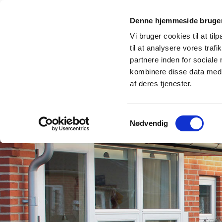
Denne hjemmeside bruger
Andelsboligforeningen Højgårdsh
Vi bruger cookies til at til
8382 Hinnerup
til at analysere vores tra
partnere inden for sociale
Forside
Billeder
Priser
Om foreningen
kombinere disse data med a
af deres tjenester.
Samtykkevalg
Nødvendig