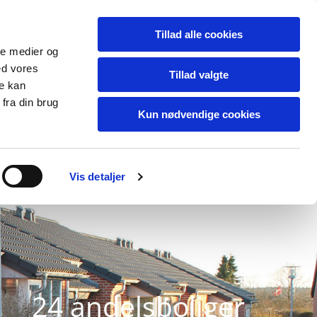
Tillad alle cookies
ale medier og
ed vores
Tillad valgte
re kan
fra din brug
Kun nødvendige cookies
Vis detaljer
24 andelsboliger