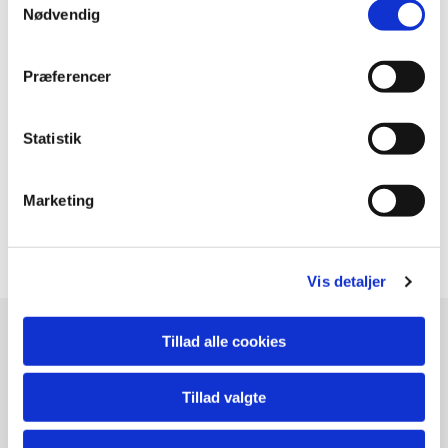
Nødvendig
Husorden 2020
Vedtægter april 2024
Præferencer
Statistik
Marketing
Vis detaljer
Andelsboligforeningen Højgårdshaven
Tillad alle cookies
Højgårdshaven 1 - 35
8382 Hinnerup
Tillad valgte
Kontakt os: